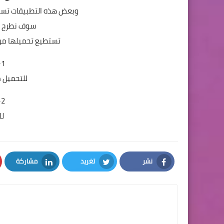
وبعض هذه التطبيقات تستط
سوف نطرح ع
تستطيع تحميلها من م
1- تطبيق القروبات
للتحميل م
2- تطبيق قروباتى
لل
نشر
تغريد
مشاركة
LinkedIn
Twitter
Facebook