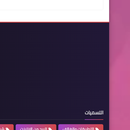
التسميات
التطبيقات والهاتف
الربح من الانترنت
شرو